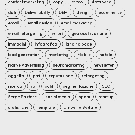
content marketing
copy
criteo
database
dati
Deliverability
DEM
design
ecommerce
email
email design
email marketing
email retargeting
errori
geolocalizzazione
immagini
infografica
landing page
lead generation
marketing
Mobile
natale
Native Advertising
neuromarketing
newsletter
oggetto
pmi
reputazione
retargeting
ricerca
roi
saldi
segmentazione
SEO
Serge Pastore
social media
spam
startup
statistiche
template
Umberto Badate