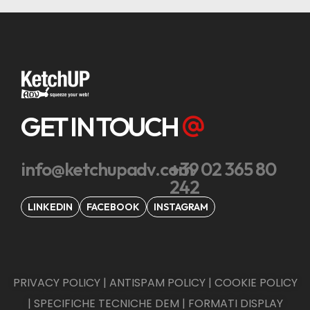
GET IN TOUCH
info@ketchupadv.com
+39 02 365 80
242
LINKEDIN
FACEBOOK
INSTAGRAM
PRIVACY POLICY
|
ANTISPAM POLICY
|
COOKIE POLICY
|
SPECIFICHE TECNICHE DEM
|
FORMATI DISPLAY