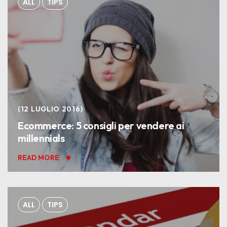
ALL
TIPS
12 LUGLIO 2016
Ecommerce: 5 consigli per vendere ai
millennials
READ MORE
ALL
TIPS