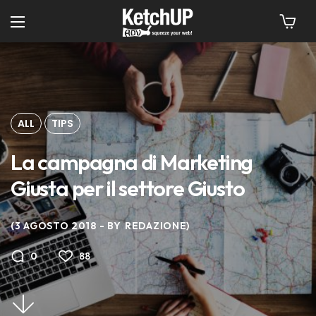
ALL
TIPS
La campagna di Marketing
Giusta per il settore Giusto
3 AGOSTO 2018
BY
REDAZIONE
88
0