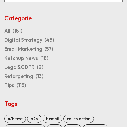
Categorie
All
(181)
Digital Strategy
(45)
Email Marketing
(57)
Ketchup News
(18)
Legal&GDPR
(2)
Retargeting
(13)
Tips
(115)
Tags
a/b test
b2b
bemail
call to action