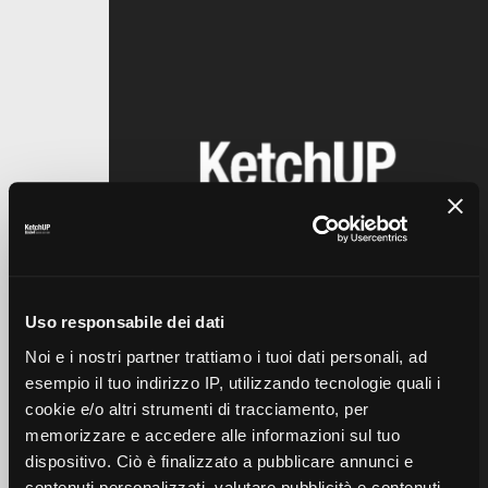
KetchupAdv
KetchupAdv
WE OFFER A COMPREHENSIVE
SUITE OF SERVICES TO CATER TO
VARIOUS ASPECTS OF A CLIENT’S
Uso responsabile dei dati
NEEDS.
Noi e i nostri partner trattiamo i tuoi dati personali, ad
esempio il tuo indirizzo IP, utilizzando tecnologie quali i
cookie e/o altri strumenti di tracciamento, per
memorizzare e accedere alle informazioni sul tuo
info@ketchupadv.com
dispositivo. Ciò è finalizzato a pubblicare annunci e
contenuti personalizzati, valutare pubblicità e contenuti,