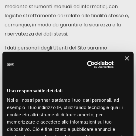
mediante strumenti manuali ed informatici, con
logiche strettamente correlate alle finalità stesse e,
comunque, in modo da garantire la sicurezza e la
riservatezza dei dati stessi.
I dati personali degli Utenti del Sito saranno
conservati per i tempi strettamente necessari ad
espletare le finalità primarie illustrate al precedente
paragrafo 1, o comunque secondo quanto necessario
per la tutela in sede civilistica degli interessi sia degli
Uso responsabile dei dati
Utenti che del Titolare.
Noi e i nostri partner trattiamo i tuoi dati personali, ad
3. Ambito di comunicazione e diffusione dei dati
esempio il tuo indirizzo IP, utilizzando tecnologie quali i
cookie e/o altri strumenti di tracciamento, per
Potranno venire a conoscenza dei dati personali
memorizzare e accedere alle informazioni sul tuo
dispositivo. Ciò è finalizzato a pubblicare annunci e
degli Utenti i dipendenti e/o collaboratori del Titolare