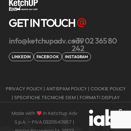
GET IN TOUCH
info@ketchupadv.com
+39 02 365 80
242
LINKEDIN
FACEBOOK
INSTAGRAM
PRIVACY POLICY
|
ANTISPAM POLICY
|
COOKIE POLICY
|
SPECIFICHE TECNICHE DEM
|
FORMATI DISPLAY
Made with
in Ketchup Adv
S.p.A. – PIVA.09211640967 |
Piazza Borromeo 14, 20123