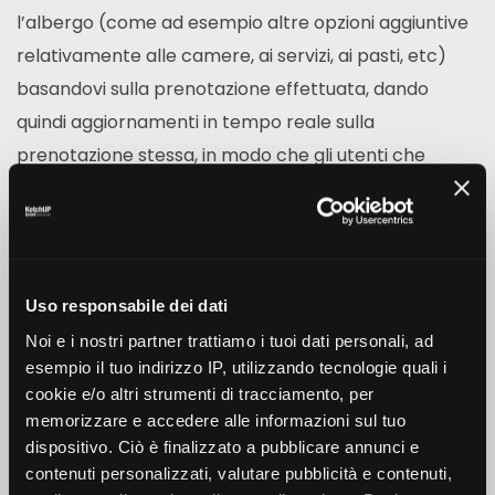
l’albergo (come ad esempio altre opzioni aggiuntive
relativamente alle camere, ai servizi, ai pasti, etc)
basandovi sulla prenotazione effettuata, dando
quindi aggiornamenti in tempo reale sulla
prenotazione stessa, in modo che gli utenti che
hanno acquistato possano tornare più spesso sul
vostro sito. E’ possibile inoltre chiedere opinioni agli
acquirenti durante il loro soggiorno in modo da
ricevere feedback in real time utili a migliorare il
Uso responsabile dei dati
vostro servizio e quindi la soddisfazione del cliente.[:]
Noi e i nostri partner trattiamo i tuoi dati personali, ad
esempio il tuo indirizzo IP, utilizzando tecnologie quali i
cookie e/o altri strumenti di tracciamento, per
call to action
Mobile
memorizzare e accedere alle informazioni sul tuo
dispositivo. Ciò è finalizzato a pubblicare annunci e
contenuti personalizzati, valutare pubblicità e contenuti,