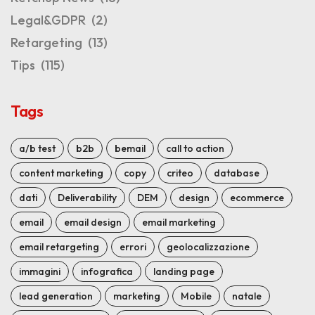
Legal&GDPR
(2)
Retargeting
(13)
Tips
(115)
Tags
a/b test
b2b
bemail
call to action
content marketing
copy
criteo
database
dati
Deliverability
DEM
design
ecommerce
email
email design
email marketing
email retargeting
errori
geolocalizzazione
immagini
infografica
landing page
lead generation
marketing
Mobile
natale