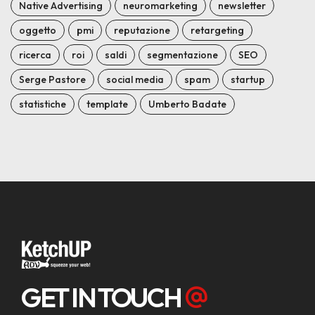
Native Advertising
neuromarketing
newsletter
oggetto
pmi
reputazione
retargeting
ricerca
roi
saldi
segmentazione
SEO
Serge Pastore
social media
spam
startup
statistiche
template
Umberto Badate
GET IN TOUCH