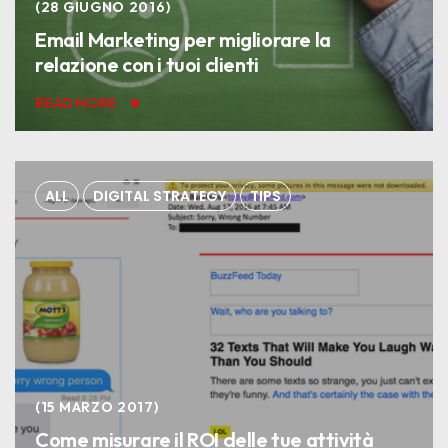
28 GIUGNO 2016
Email Marketing per migliorare la
relazione con i tuoi clienti
READ MORE
ALL
DIGITAL STRATEGY
TIPS
15 MARZO 2017
Come misurare il ROI delle tue attività