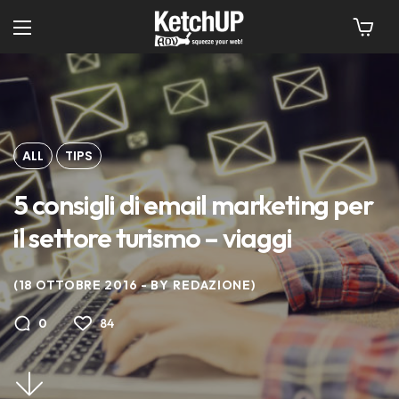
ALL
TIPS
5 consigli di email marketing per
il settore turismo – viaggi
18 OTTOBRE 2016
BY
REDAZIONE
84
0