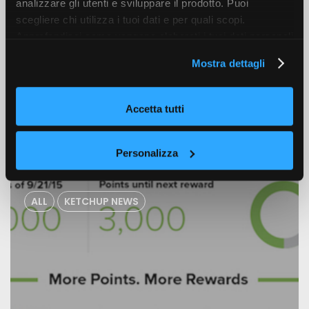
analizzare gli utenti e sviluppare il prodotto. Puoi
scegliere chi utilizza i tuoi dati e per quali scopi.
Approfondisci come vengono elaborati i tuoi dati personali
e imposta le tue preferenze nella sezione dettagli. Puoi
PREV
NEXT
Mostra dettagli
modificare o revocare il tuo consenso in qualsiasi
momento dalla Dichiarazione sui cookie. Utilizziamo i
cookie tecnici e, previo consenso, anche cookie di
Accetta tutti
profilazione o altri strumenti di tracciamento, anche di
Altri articoli
terze parti, per personalizzare contenuti ed annunci, per
fornire funzionalità dei social media e per analizzare il
Personalizza
nostro traffico, come meglio indicato nella
Cookie Policy
. Chiudendo questo banner tramite l’apposito comando
ALL
KETCHUP NEWS
“X” continuerai la navigazione del sito in assenza di
cookie o altri strumenti di tracciamento diversi da quelli
tecnici.