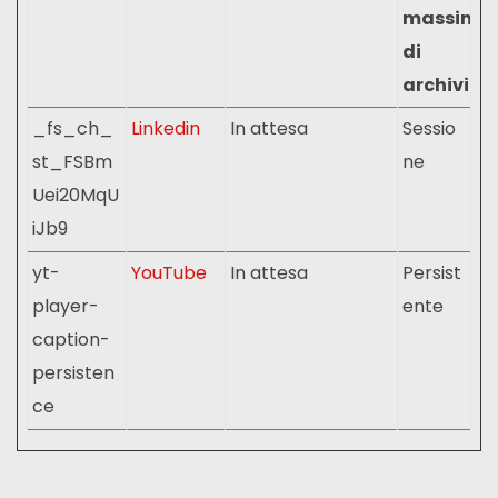
massima
di
archiviaz
_fs_ch_
Linkedin
In attesa
Sessio
st_FSBm
ne
Uei20MqU
iJb9
yt-
YouTube
In attesa
Persist
player-
ente
caption-
persisten
ce