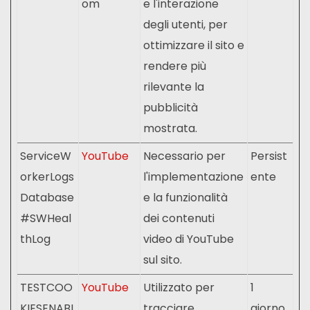
om
e l'interazione
degli utenti, per
ottimizzare il sito e
rendere più
rilevante la
pubblicità
mostrata.
ServiceW
YouTube
Necessario per
Persist
orkerLogs
l'implementazione
ente
Database
e la funzionalità
#SWHeal
dei contenuti
thLog
video di YouTube
sul sito.
TESTCOO
YouTube
Utilizzato per
1
KIESENABL
tracciare
giorno