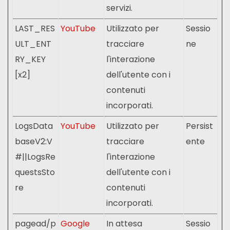
servizi.
LAST_RES
YouTube
Utilizzato per
Sessio
ULT_ENT
tracciare
ne
RY_KEY
l'interazione
[x2]
dell'utente con i
contenuti
incorporati.
LogsData
YouTube
Utilizzato per
Persist
baseV2:V
tracciare
ente
#||LogsRe
l'interazione
questsSto
dell'utente con i
re
contenuti
incorporati.
pagead/p
Google
In attesa
Sessio