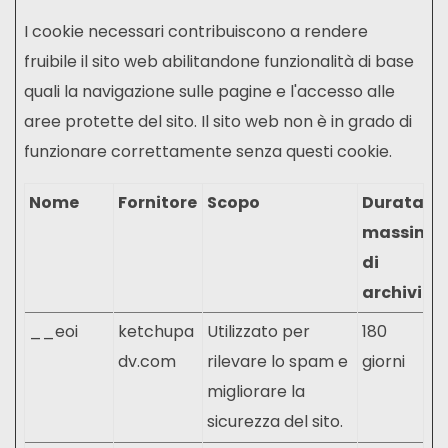
I cookie necessari contribuiscono a rendere
fruibile il sito web abilitandone funzionalità di base
quali la navigazione sulle pagine e l'accesso alle
aree protette del sito. Il sito web non è in grado di
funzionare correttamente senza questi cookie.
Nome
Fornitore
Scopo
Durata
massima
di
archiviaz
__eoi
ketchupa
Utilizzato per
180
dv.com
rilevare lo spam e
giorni
migliorare la
sicurezza del sito.