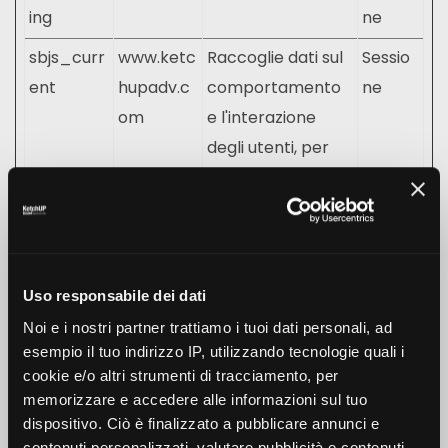
ing
ne
sbjs_curr
www.ketc
Raccoglie dati sul
Sessio
ent
hupadv.c
comportamento
ne
om
e l'interazione
degli utenti, per
ottimizzare il sito e
rendere più
rilevante la
pubblicità
mostrata.
Uso responsabile dei dati
Noi e i nostri partner trattiamo i tuoi dati personali, ad
sbjs_curr
www.ketc
Raccoglie dati sul
Sessio
esempio il tuo indirizzo IP, utilizzando tecnologie quali i
ent_add
hupadv.c
comportamento
ne
cookie e/o altri strumenti di tracciamento, per
om
e l'interazione
memorizzare e accedere alle informazioni sul tuo
dispositivo. Ciò è finalizzato a pubblicare annunci e
degli utenti, per
contenuti personalizzati, valutare pubblicità e contenuti,