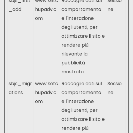
sbjs_first
www.ketc
Raccoglie dati sul
Sessio
_add
hupadv.c
comportamento
ne
om
e l'interazione
degli utenti, per
ottimizzare il sito e
rendere più
rilevante la
pubblicità
mostrata.
sbjs_migr
www.ketc
Raccoglie dati sul
Sessio
ations
hupadv.c
comportamento
ne
om
e l'interazione
degli utenti, per
ottimizzare il sito e
rendere più