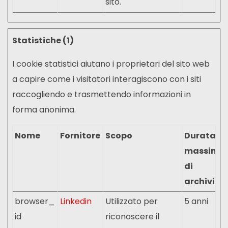
sito.
Statistiche (1)
I cookie statistici aiutano i proprietari del sito web
a capire come i visitatori interagiscono con i siti
raccogliendo e trasmettendo informazioni in
forma anonima.
Nome
Fornitore
Scopo
Durata
massima
di
archiviaz
browser_
Linkedin
Utilizzato per
5 anni
id
riconoscere il