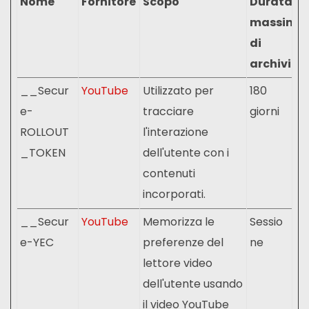
Nome
Fornitore
Scopo
Durata
massima
di
archiviaz
__Secur
YouTube
Utilizzato per
180
e-
tracciare
giorni
ROLLOUT
l'interazione
_TOKEN
dell'utente con i
contenuti
incorporati.
__Secur
YouTube
Memorizza le
Sessio
e-YEC
preferenze del
ne
lettore video
dell'utente usando
il video YouTube