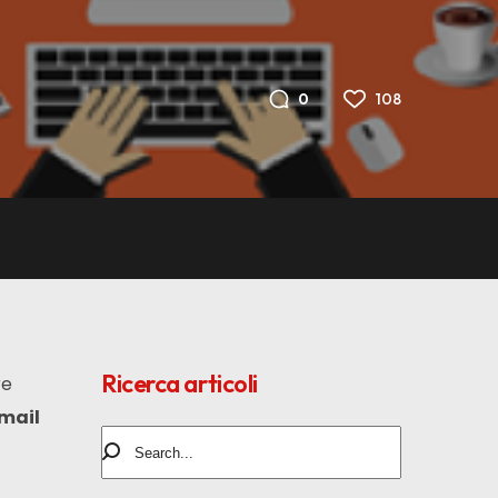
108
0
Ricerca articoli
re
email