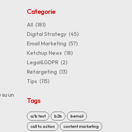
Categorie
All
(181)
Digital Strategy
(45)
Email Marketing
(57)
Ketchup News
(18)
Legal&GDPR
(2)
Retargeting
(13)
Tips
(115)
n
e su un
Tags
a/b test
b2b
bemail
call to action
content marketing