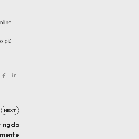
nline
o più
NEXT
ting da
 mente