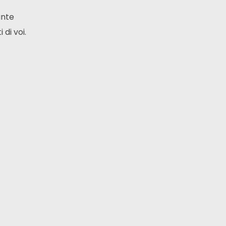
K
ante
di voi.