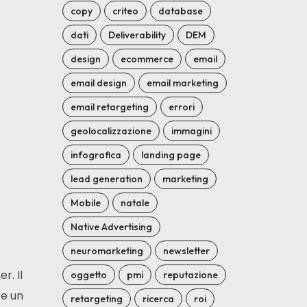
copy
criteo
database
dati
Deliverability
DEM
design
ecommerce
email
email design
email marketing
email retargeting
errori
geolocalizzazione
immagini
infografica
landing page
lead generation
marketing
Mobile
natale
Native Advertising
neuromarketing
newsletter
r. Il
oggetto
pmi
reputazione
te un
retargeting
ricerca
roi