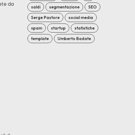
ete da
saldi
segmentazione
SEO
Serge Pastore
social media
spam
startup
statistiche
template
Umberto Badate