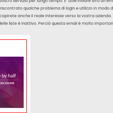
 vostro servizio per lungo tempo. E’ utile inviare loro un’ema
 riscontrato qualche problema di login e utilizzo in modo 
 capirete anche il reale interesse verso la vostra azienda.
elle liste è inattivo. Perciò questa email è molto importan