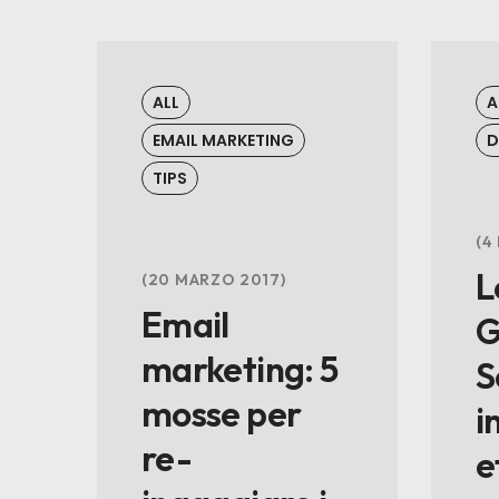
ALL
A
EMAIL MARKETING
D
TIPS
4
L
20 MARZO 2017
Email
G
marketing: 5
S
mosse per
i
re-
e