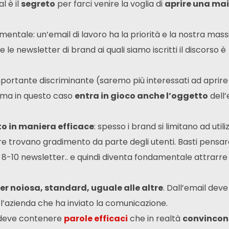
l è il
segreto
per farci venire la voglia di
aprire una mai
ntale: un’email di lavoro ha la priorità e la nostra mas
e newsletter di brand ai quali siamo iscritti il discorso è
portante discriminante (saremo più interessati ad aprire
, ma in questo caso
entra in gioco anche l’oggetto
dell’
to in maniera efficace
: spesso i brand si limitano ad util
re trovano gradimento da parte degli utenti. Basti pensa
-10 newsletter.. e quindi diventa fondamentale attrarre 
er noiosa, standard, uguale alle altre
. Dall’email deve
l’azienda che ha inviato la comunicazione.
e deve contenere
parole efficaci
che in realtà
convincon