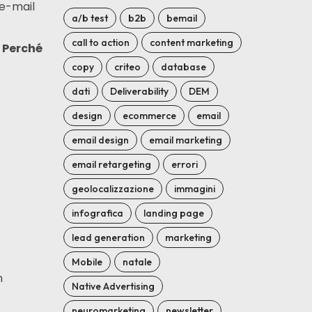
’e-mail
a/b test
b2b
bemail
call to action
content marketing
Perché
copy
criteo
database
dati
Deliverability
DEM
design
ecommerce
email
email design
email marketing
email retargeting
errori
geolocalizzazione
immagini
infografica
landing page
lead generation
marketing
Mobile
natale
n
Native Advertising
neuromarketing
newsletter