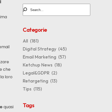
l
sima
Categorie
All
(181)
email
Digital Strategy
(45)
Email Marketing
(57)
izzare
Ketchup News
(18)
re che
Legal&GDPR
(2)
la loro
Retargeting
(13)
Tips
(115)
Tags
o
quasi