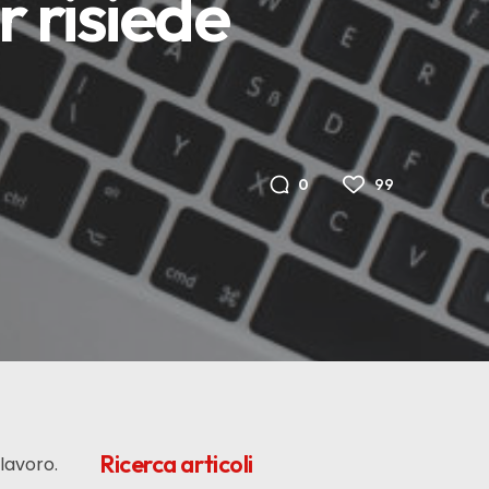
r risiede
99
0
Ricerca articoli
lavoro.