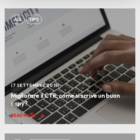
cookie o altri strumenti di tracciamento diversi da quelli
tecnici.
ALL
TIPS
7 SETTEMBRE 2018
Migliorare il CTR: come si scrive un buon
copy?
READ MORE