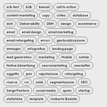
a/b test
b2b
bemail
call to action
content marketing
copy
criteo
database
dati
Deliverability
DEM
design
ecommerce
email
email design
email marketing
email retargeting
errori
geolocalizzazione
immagini
infografica
landing page
lead generation
marketing
Mobile
natale
Native Advertising
neuromarketing
newsletter
oggetto
pmi
reputazione
retargeting
ricerca
roi
saldi
segmentazione
SEO
Serge Pastore
social media
spam
startup
statistiche
template
Umberto Badate