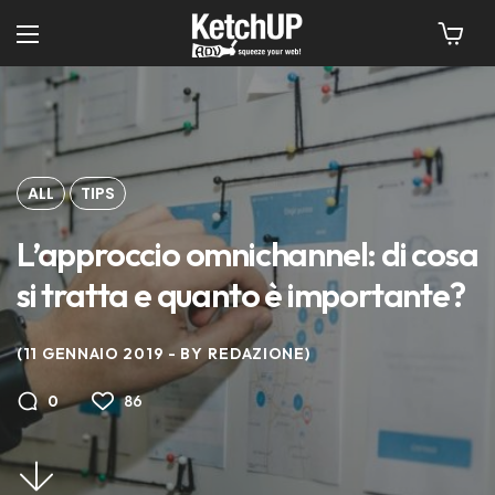
ALL
TIPS
L’approccio omnichannel: di cosa
si tratta e quanto è importante?
11 GENNAIO 2019
BY
REDAZIONE
86
0