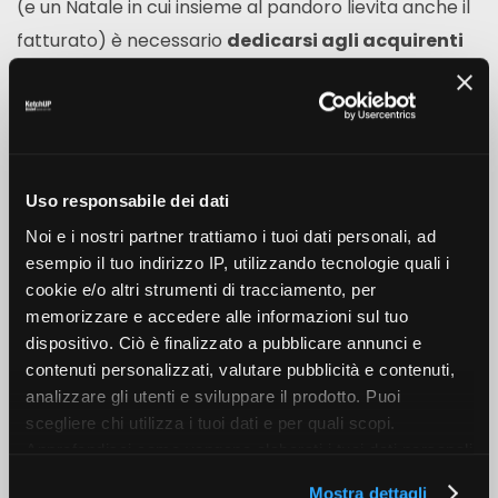
(e un Natale in cui insieme al pandoro lievita anche il
fatturato) è necessario
dedicarsi agli acquirenti
dell’ultimo minuto
, che necessitano
disperatamente di acquistare un dono per una
persona cara. Anche in questo caso, email e
messaging sono gli strumenti più potenti. Serve
Uso responsabile dei dati
un
messaggio brevissimo, immediato e che
Noi e i nostri partner trattiamo i tuoi dati personali, ad
suggerisca l’urgenza di acquistare il regalo
esempio il tuo indirizzo IP, utilizzando tecnologie quali i
prima di Natale
. E a questo punto, dopo aver fatto
cookie e/o altri strumenti di tracciamento, per
emergere o creato il bisogno, si deve offrire una
memorizzare e accedere alle informazioni sul tuo
soluzione: idee mirate (in base alle preferenze del
dispositivo. Ciò è finalizzato a pubblicare annunci e
contenuti personalizzati, valutare pubblicità e contenuti,
consumatore stesso) e un bundle, eventualmente
analizzare gli utenti e sviluppare il prodotto. Puoi
corredato da un codice sconto che suggerisca l’idea
scegliere chi utilizza i tuoi dati e per quali scopi.
di aver fatto un affare nonostante l’urgenza.
Approfondisci come vengono elaborati i tuoi dati personali
Questi, dunque, sono i principali consigli per sfruttare
e imposta le tue preferenze nella sezione dettagli. Puoi
Mostra dettagli