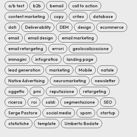
a/b test
b2b
bemail
call to action
content marketing
copy
criteo
database
dati
Deliverability
DEM
design
ecommerce
email
email design
email marketing
email retargeting
errori
geolocalizzazione
immagini
infografica
landing page
lead generation
marketing
Mobile
natale
Native Advertising
neuromarketing
newsletter
oggetto
pmi
reputazione
retargeting
ricerca
roi
saldi
segmentazione
SEO
Serge Pastore
social media
spam
startup
statistiche
template
Umberto Badate