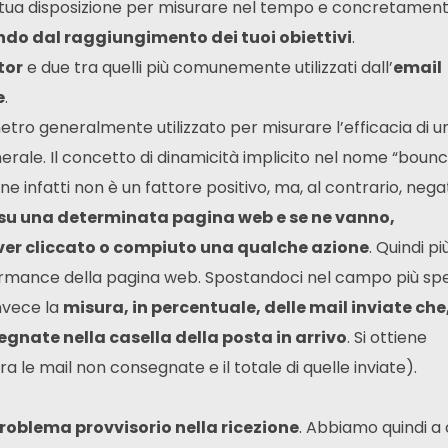
a tua disposizione per misurare nel tempo e concretamen
ndo dal raggiungimento dei tuoi obiettivi
.
tor
e due tra quelli più comunemente utilizzati dall’
email
e
.
tro generalmente utilizzato per misurare l’efficacia di u
generale. Il concetto di dinamicità implicito nel nome “boun
ne infatti non è un fattore positivo, ma, al contrario, nega
su una determinata pagina web e se ne vanno,
ver cliccato o compiuto una qualche azione
. Quindi pi
formance della pagina web. Spostandoci nel campo più spe
nvece la
misura, in percentuale, delle mail inviate che
egnate nella casella della posta in arrivo
. Si ottiene
a le mail non consegnate e il totale di quelle inviate).
problema provvisorio nella ricezione
. Abbiamo quindi a