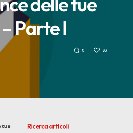
nce delle tue
– Parte I
83
0
Ricerca articoli
e tue