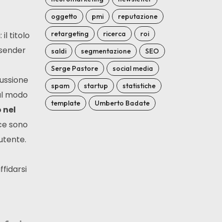
oggetto
pmi
reputazione
retargeting
ricerca
roi
il titolo
, sender
saldi
segmentazione
SEO
Serge Pastore
social media
cussione
spam
startup
statistiche
al modo
template
Umberto Badate
 nel
ece sono
utente.
ffidarsi