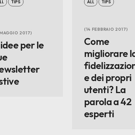
LL
TIPS
ALL
TIPS
14 FEBBRAIO 2017
 MAGGIO 2017
Come
 idee per le
migliorare l
ue
fidelizzazio
ewsletter
e dei propri
stive
utenti? La
parola a 42
esperti