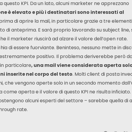
ta a questo KPI. Da un lato, alcuni marketer ne apprezzano
one è elevato e più i destinatari sono interessati al
rima di aprire la mail, in particolare grazie a tre elementi: 
 testo di anteprima. E sarà proprio lavorando su subject line
e il marketer riuscirà ad alzare il valore dell’open rate.
ischia di essere fuorviante. Beninteso, nessuno mette in dis
no estremamente positivo. Il problema deriverebbe però d
 in particolare
, una mail viene considerata aperta solo
ni inserite nel corpo del testo
. Molti client di posta inv
ni, che vengono aperte solo in un secondo momento dall’
a come aperta e il valore di questo KPI ne risulta inficiato.
sostengono alcuni esperti del settore – sarebbe quella di a
through rate.