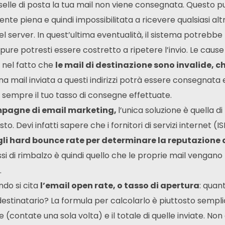
 caselle di posta la tua mail non viene consegnata. Questo p
te piena e quindi impossibilitata a ricevere qualsiasi alt
 server. In quest’ultima eventualità, il sistema potrebbe
pure potresti essere costretto a ripetere l’invio. Le cause
 nel fatto che
le mail di destinazione sono invalide, c
na mail inviata a questi indirizzi potrà essere consegnata
 sempre il tuo tasso di consegne effettuate.
mpagne di email marketing,
l’unica soluzione è quella di
to. Devi infatti sapere che i fornitori di servizi internet (IS
gli hard bounce rate per determinare la reputazione 
tassi di rimbalzo è quindi quello che le proprie mail vengano
.
ando si cita
l’email open rate, o tasso di apertura
: quan
destinatario? La formula per calcolarlo è piuttosto semplic
e (contate una sola volta) e il totale di quelle inviate. Non