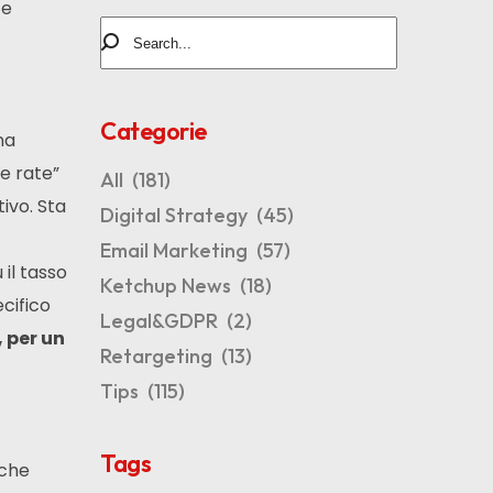
te
Categorie
na
ce rate”
All
(181)
tivo. Sta
Digital Strategy
(45)
Email Marketing
(57)
ù il tasso
Ketchup News
(18)
cifico
Legal&GDPR
(2)
, per un
Retargeting
(13)
Tips
(115)
Tags
 che