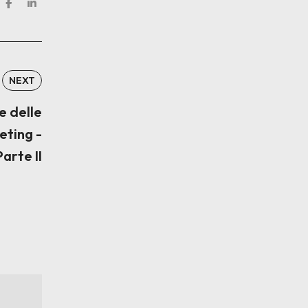
K
NEXT
e delle
eting -
Parte II