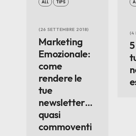
ALL
TIPS
A
26 SETTEMBRE 2018
4
Marketing
5
Emozionale:
t
come
n
rendere le
e
tue
newsletter…
quasi
commoventi