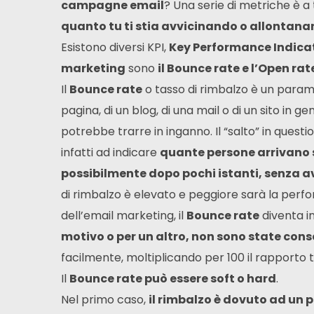
campagne email
? Una serie di metriche è 
quanto tu ti stia avvicinando o allontana
Esistono diversi KPI,
Key Performance Indica
marketing
sono
il Bounce rate e l’Open rat
Il
Bounce rate
o tasso di rimbalzo è un parame
pagina, di un blog, di una mail o di un sito in 
potrebbe trarre in inganno. Il “salto” in questio
infatti ad indicare
quante persone arrivano 
possibilmente dopo pochi istanti, senza a
di rimbalzo è elevato e peggiore sarà la per
dell’email marketing, il
Bounce rate
diventa i
motivo o per un altro, non sono state cons
facilmente, moltiplicando per 100 il rapporto tr
Il
Bounce rate può essere soft o hard
.
Nel primo caso,
il rimbalzo è dovuto ad un 