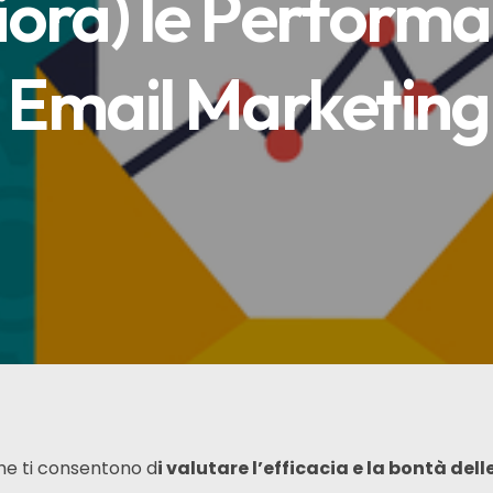
iora) le Performa
Email Marketing 
he ti consentono d
i valutare l’efficacia e la bontà dell