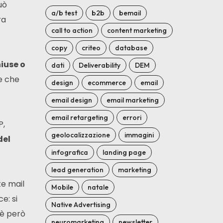
uò
a/b test
b2b
bemail
ra
call to action
content marketing
copy
criteo
database
hiuse o
dati
Deliverability
DEM
 e che
design
ecommerce
email
email design
email marketing
email retargeting
errori
P,
geolocalizzazione
immagini
del
infografica
landing page
lead generation
marketing
te mail
Mobile
natale
e: si
Native Advertising
 è però
neuromarketing
newsletter