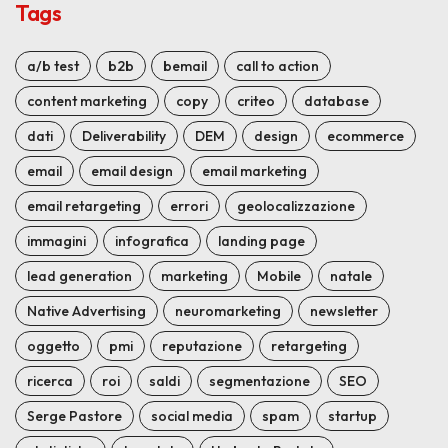
Tags
a/b test
b2b
bemail
call to action
content marketing
copy
criteo
database
dati
Deliverability
DEM
design
ecommerce
email
email design
email marketing
email retargeting
errori
geolocalizzazione
immagini
infografica
landing page
lead generation
marketing
Mobile
natale
Native Advertising
neuromarketing
newsletter
oggetto
pmi
reputazione
retargeting
ricerca
roi
saldi
segmentazione
SEO
Serge Pastore
social media
spam
startup