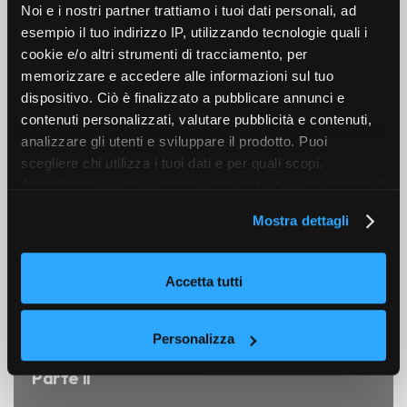
Noi e i nostri partner trattiamo i tuoi dati personali, ad
esempio il tuo indirizzo IP, utilizzando tecnologie quali i
Altri articoli
cookie e/o altri strumenti di tracciamento, per
memorizzare e accedere alle informazioni sul tuo
dispositivo. Ciò è finalizzato a pubblicare annunci e
contenuti personalizzati, valutare pubblicità e contenuti,
ALL
TIPS
analizzare gli utenti e sviluppare il prodotto. Puoi
scegliere chi utilizza i tuoi dati e per quali scopi.
Approfondisci come vengono elaborati i tuoi dati personali
e imposta le tue preferenze nella sezione dettagli. Puoi
Mostra dettagli
modificare o revocare il tuo consenso in qualsiasi
momento dalla Dichiarazione sui cookie. Utilizziamo i
cookie tecnici e, previo consenso, anche cookie di
Accetta tutti
profilazione o altri strumenti di tracciamento, anche di
terze parti, per personalizzare contenuti ed annunci, per
15 GIUGNO 2018
fornire funzionalità dei social media e per analizzare il
Personalizza
La Newsletter per i SALDI Perfetta –
nostro traffico, come meglio indicato nella
Cookie Policy
Parte II
. Chiudendo questo banner tramite l’apposito comando
“X” continuerai la navigazione del sito in assenza di