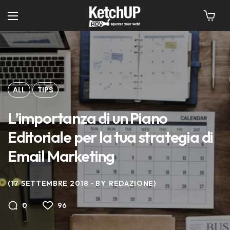
ALL
TIPS
L’importanza di un Piano
Editoriale per la tua strategia di
Email Marketing
17 SETTEMBRE 2018
BY
REDAZIONE
96
0