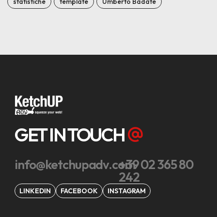
statistiche
template
Umberto Badate
GET IN TOUCH
info@ketchupadv.com
+39 02 365 80
242
LINKEDIN
FACEBOOK
INSTAGRAM