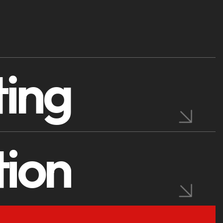
ting
ion
Per generare solo lead di quali
verificate su segmenti di merc
verticali