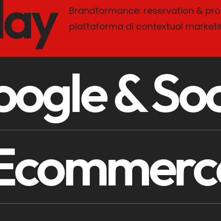
lay
Brandformance: reservation & pro
piattaforma di contextual marketi
ogle & Soc
Ecommerc