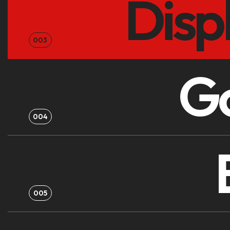
Disp
003
Go
004
005