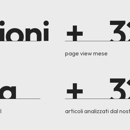
ioni
+
3
page view mese
ag
+
3
I
articoli analizzati dal no