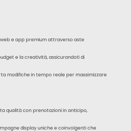
K
iti web e app premium attraverso aste
budget e la creatività,
assicurandoti di
orta modifiche in tempo reale per massimizzare
lta qualità con prenotazioni in anticipo,
ampagne display uniche e coinvolgenti che