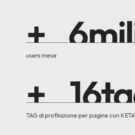
+
7
mil
users mese
+
18
t
TAG di profilazione per pagine con KETA