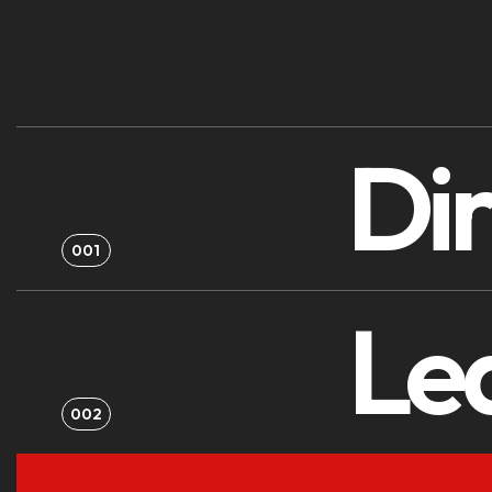
Di
001
Le
002