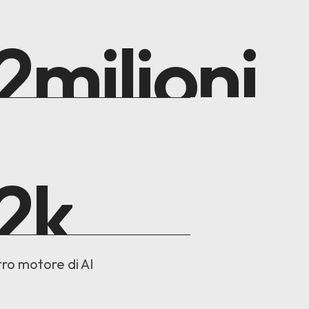
7
milioni
7
k
stro motore di AI