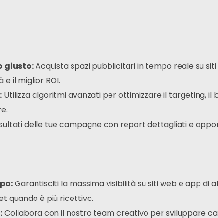
 giusto:
Acquista spazi pubblicitari in tempo reale su s
e il miglior ROI.
:
Utilizza algoritmi avanzati per ottimizzare il targeting,
il 
re.
risultati delle tue campagne con report dettagliati e app
ipo:
Garantisciti la massima visibilità su siti web e app di a
et quando è più ricettivo.
:
Collabora con il nostro team creativo per sviluppare c