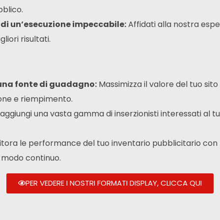
bblico.
e di un’esecuzione impeccabile:
Affidati alla nostra espe
ori risultati.
n una fonte di guadagno:
Massimizza il valore del tuo sit
zione e riempimento.
aggiungi una vasta gamma di inserzionisti interessati al t
tora le performance del tuo inventario pubblicitario con 
n modo continuo.
PER VEDERE I NOSTRI FORMATI DISPLAY, CLICCA QUI