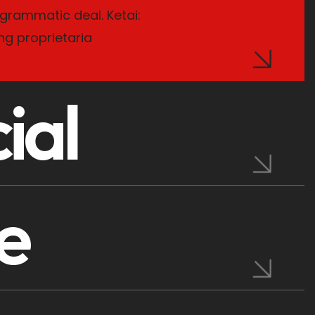
grammatic deal. Ketai:
ng proprietaria
ial
e