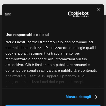
Uso responsabile dei dati
(I NOSTRI SERVIZI)
Noi e i nostri partner trattiamo i tuoi dati personali, ad
esempio il tuo indirizzo IP, utilizzando tecnologie quali i
001
cookie e/o altri strumenti di tracciamento, per
Direct Marketing
memorizzare e accedere alle informazioni sul tuo
dispositivo. Ciò è finalizzato a pubblicare annunci e
contenuti personalizzati, valutare pubblicità e contenuti,
002
Lead Generation
analizzare gli utenti e sviluppare il prodotto. Puoi
scegliere chi utilizza i tuoi dati e per quali scopi.
Approfondisci come vengono elaborati i tuoi dati personali
003
e imposta le tue preferenze nella sezione dettagli. Puoi
Display
Mostra dettagli
modificare o revocare il tuo consenso in qualsiasi
momento dalla Dichiarazione sui cookie. Utilizziamo i