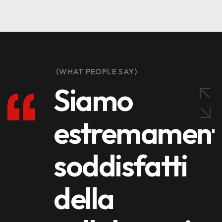
(WHAT PEOPLE SAY)
Siamo
estremament
soddisfatti
della