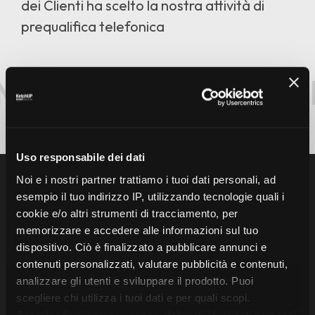
dei Clienti ha scelto la nostra attività di
prequalifica telefonica
MULTICHANNEL
LEA
Uso responsabile dei dati
Noi e i nostri partner trattiamo i tuoi dati personali, ad
esempio il tuo indirizzo IP, utilizzando tecnologie quali i
cookie e/o altri strumenti di tracciamento, per
(I NOSTRI SERVIZI)
memorizzare e accedere alle informazioni sul tuo
dispositivo. Ciò è finalizzato a pubblicare annunci e
001
contenuti personalizzati, valutare pubblicità e contenuti,
Direct Marketing
analizzare gli utenti e sviluppare il prodotto. Puoi
scegliere chi utilizza i tuoi dati e per quali scopi.
Approfondisci come vengono elaborati i tuoi dati personali