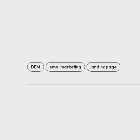
DEM
emailmarketing
landingpage