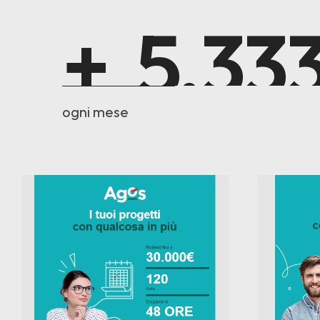
+
5.73
ogni mese