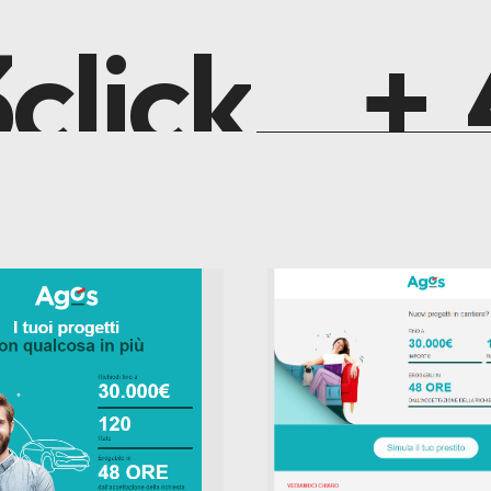
3
click
+