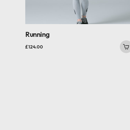
Running
£
124.00