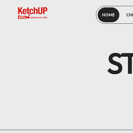
HOME
CH
S