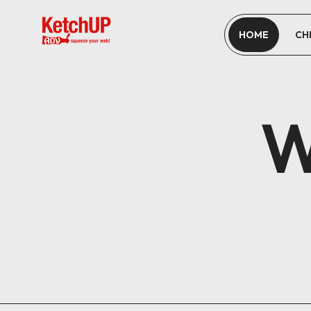
HOME
CH
W