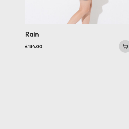
Rain
£
134.00