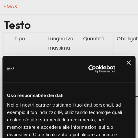
PMAX
Testo
Tipo
Lunghezza
Quantità
Obbligat
massima
Titoli
30
3-15 titoli
✓
caratteri
Quantità
consigliata:
11
Uso responsabile dei dati
Titolo
90
1-5 titoli
✕
Noi e i nostri partner trattiamo i tuoi dati personali, ad
esempio il tuo indirizzo IP, utilizzando tecnologie quali i
lungo
caratteri
Quantità
cookie e/o altri strumenti di tracciamento, per
consigliata:
memorizzare e accedere alle informazioni sul tuo
2
dispositivo. Ciò è finalizzato a pubblicare annunci e