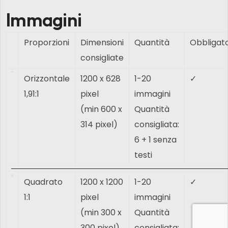
Immagini
Proporzioni
Dimensioni
Quantità
Obbligato
consigliate
Orizzontale
1200 x 628
1-20
✓
1,91:1
pixel
immagini
(min 600 x
Quantità
314 pixel)
consigliata:
6 + 1 senza
testi
Quadrato
1200 x 1200
1-20
✓
1:1
pixel
immagini
(min 300 x
Quantità
300 pixel)
consigliata: