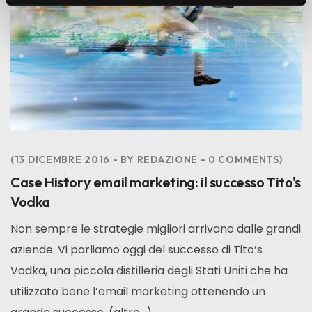
. Chiudendo questo banner tramite l’apposito comando
“X” continuerai la navigazione del sito in assenza di
cookie o altri strumenti di tracciamento diversi da quelli
tecnici.
13 DICEMBRE 2016
BY
REDAZIONE
0
COMMENTS
Case History email marketing: il successo Tito's
Vodka
Non sempre le strategie migliori arrivano dalle grandi
aziende. Vi parliamo oggi del successo di Tito’s
Vodka, una piccola distilleria degli Stati Uniti che ha
utilizzato bene l’email marketing ottenendo un