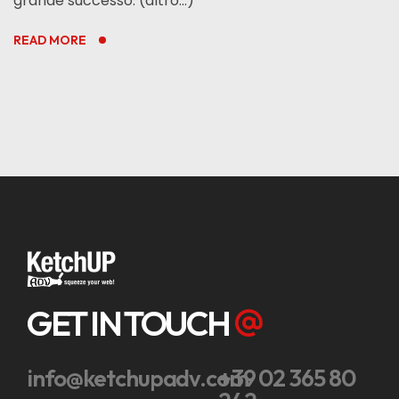
grande successo. (altro…)
READ MORE
GET IN TOUCH
info@ketchupadv.com
+39 02 365 80