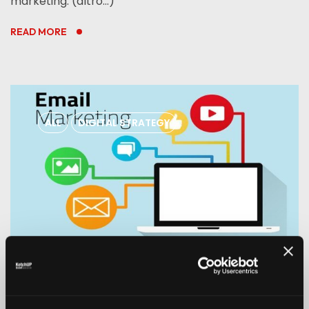
marketing. (altro…)
READ MORE
ALL
DIGITAL STRATEGY
13 DICEMBRE 2016
BY
REDAZIONE
0
COMMENTS
Consigli di email marketing: i trend per il 2017