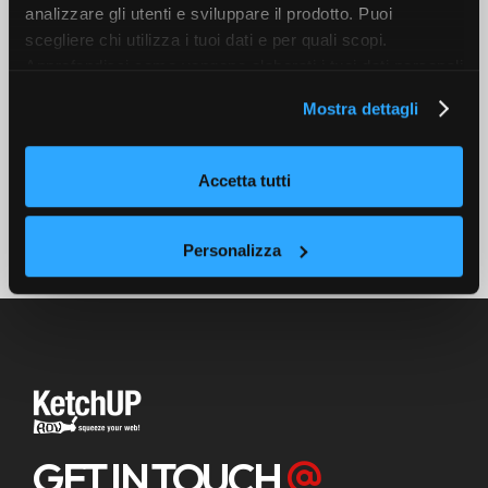
analizzare gli utenti e sviluppare il prodotto. Puoi
processo. (altro…)
scegliere chi utilizza i tuoi dati e per quali scopi.
Approfondisci come vengono elaborati i tuoi dati personali
READ MORE
e imposta le tue preferenze nella sezione dettagli. Puoi
Mostra dettagli
modificare o revocare il tuo consenso in qualsiasi
momento dalla Dichiarazione sui cookie. Utilizziamo i
cookie tecnici e, previo consenso, anche cookie di
Accetta tutti
profilazione o altri strumenti di tracciamento, anche di
terze parti, per personalizzare contenuti ed annunci, per
fornire funzionalità dei social media e per analizzare il
Personalizza
nostro traffico, come meglio indicato nella
Cookie Policy
. Chiudendo questo banner tramite l’apposito comando
“X” continuerai la navigazione del sito in assenza di
cookie o altri strumenti di tracciamento diversi da quelli
tecnici.
GET IN TOUCH