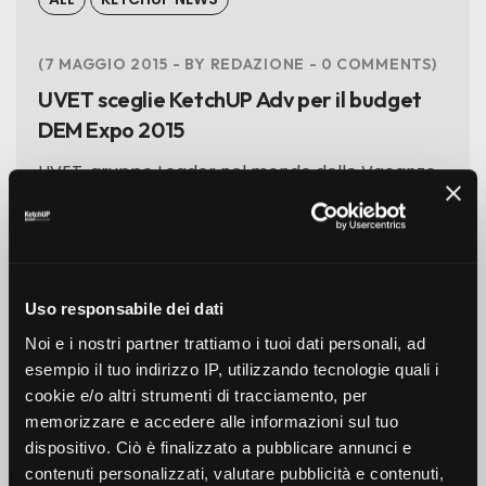
7 MAGGIO 2015
BY
REDAZIONE
0
COMMENTS
UVET sceglie KetchUP Adv per il budget
DEM Expo 2015
UVET, gruppo Leader nel mondo delle Vacanze
e del Business Travel, ha affidato a KetchUP Adv
la realizzazione delle DEM per sostenere
l’acquisto dei biglietti di ingresso a Expo –
singolarmente – oppure con l’aggiunta
Uso responsabile dei dati
dell’alloggio nelle numerose strutture
Noi e i nostri partner trattiamo i tuoi dati personali, ad
alberghiere, con...
esempio il tuo indirizzo IP, utilizzando tecnologie quali i
cookie e/o altri strumenti di tracciamento, per
READ MORE
memorizzare e accedere alle informazioni sul tuo
dispositivo. Ciò è finalizzato a pubblicare annunci e
contenuti personalizzati, valutare pubblicità e contenuti,