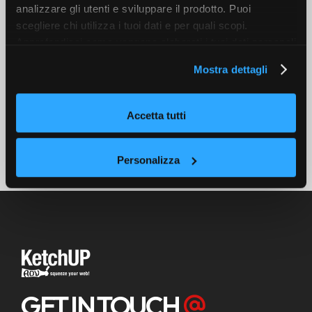
analizzare gli utenti e sviluppare il prodotto. Puoi
scegliere chi utilizza i tuoi dati e per quali scopi.
Approfondisci come vengono elaborati i tuoi dati personali
e imposta le tue preferenze nella sezione dettagli. Puoi
Mostra dettagli
modificare o revocare il tuo consenso in qualsiasi
momento dalla Dichiarazione sui cookie. Utilizziamo i
cookie tecnici e, previo consenso, anche cookie di
Accetta tutti
profilazione o altri strumenti di tracciamento, anche di
terze parti, per personalizzare contenuti ed annunci, per
fornire funzionalità dei social media e per analizzare il
Personalizza
nostro traffico, come meglio indicato nella
Cookie Policy
. Chiudendo questo banner tramite l’apposito comando
“X” continuerai la navigazione del sito in assenza di
cookie o altri strumenti di tracciamento diversi da quelli
tecnici.
GET IN TOUCH