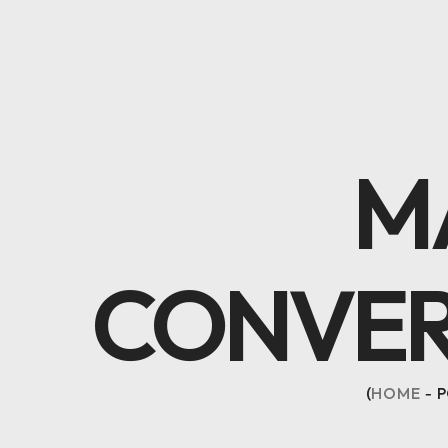
M
CONVER
HOME
P