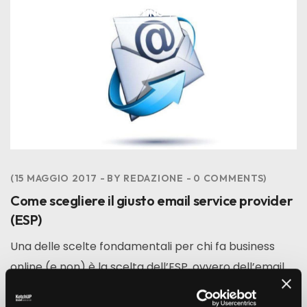
ALL
EMAIL MARKETING
15 MAGGIO 2017
BY
REDAZIONE
0
COMMENTS
Come scegliere il giusto email service provider
(ESP)
Una delle scelte fondamentali per chi fa business
online (e non) è la scelta dell’ESP, ovvero dell’email
service provider. Spesso questa scelta viene fatta