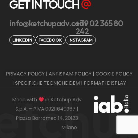
GET IN TOUCH
info@ketchupadv.com
+39 02 365 80
242
LINKEDIN
FACEBOOK
INSTAGRAM
PRIVACY POLICY
|
ANTISPAM POLICY
|
COOKIE POLICY
|
SPECIFICHE TECNICHE DEM
|
FORMATI DISPLAY
etchu
Made with
in Ketchup Adv
S.p.A. – PIVA.09211640967 |
Piazza Borromeo 14, 20123
Milano