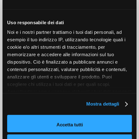
senza le giuste basi di conoscenza e quindi può
capitare di non esserne soddisfatti. La scelta deve
difatti ricadere...
Uso responsabile dei dati
Noi e i nostri partner trattiamo i tuoi dati personali, ad
READ MORE
esempio il tuo indirizzo IP, utilizzando tecnologie quali i
cookie e/o altri strumenti di tracciamento, per
memorizzare e accedere alle informazioni sul tuo
dispositivo. Ciò è finalizzato a pubblicare annunci e
ALL
KETCHUP NEWS
contenuti personalizzati, valutare pubblicità e contenuti,
analizzare gli utenti e sviluppare il prodotto. Puoi
scegliere chi utilizza i tuoi dati e per quali scopi.
10 MAGGIO 2017
BY
REDAZIONE
0
COMMENTS
Approfondisci come vengono elaborati i tuoi dati personali
KetchupAdv raddoppia con la tecnologia –
e imposta le tue preferenze nella sezione dettagli. Puoi
nasce beMail Retargeting
Mostra dettagli
modificare o revocare il tuo consenso in qualsiasi
momento dalla Dichiarazione sui cookie. Utilizziamo i
L’agenzia milanese di performance marketing,
cookie tecnici e, previo consenso, anche cookie di
Accetta tutti
che ha chiuso il 2016 con ricavi che hanno
profilazione o altri strumenti di tracciamento, anche di
sfiorato i 3 milioni di euro, mette la quinta
terze parti, per personalizzare contenuti ed annunci, per