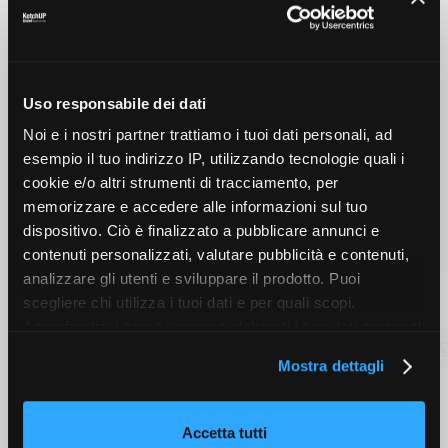
£
790.00
£
550.00
SALE
Uso responsabile dei dati
Noi e i nostri partner trattiamo i tuoi dati personali, ad
esempio il tuo indirizzo IP, utilizzando tecnologie quali i
cookie e/o altri strumenti di tracciamento, per
memorizzare e accedere alle informazioni sul tuo
dispositivo. Ciò è finalizzato a pubblicare annunci e
contenuti personalizzati, valutare pubblicità e contenuti,
analizzare gli utenti e sviluppare il prodotto. Puoi
scegliere chi utilizza i tuoi dati e per quali scopi.
Helmet Camera
Macro Phone
Approfondisci come vengono elaborati i tuoi dati personali
£
300.00
£
280.00
£
100.00
e imposta le tue preferenze nella sezione dettagli. Puoi
Mostra dettagli
modificare o revocare il tuo consenso in qualsiasi
momento dalla Dichiarazione sui cookie. Utilizziamo i
cookie tecnici e, previo consenso, anche cookie di
Accetta tutti
profilazione o altri strumenti di tracciamento, anche di