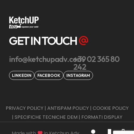
GET IN TOUCH
info@ketchupadv.com
+39 02 365 80
242
LINKEDIN
FACEBOOK
INSTAGRAM
PRIVACY POLICY
|
ANTISPAM POLICY
|
COOKIE POLICY
|
SPECIFICHE TECNICHE DEM
|
FORMATI DISPLAY
Made with
in Ketchup Adv