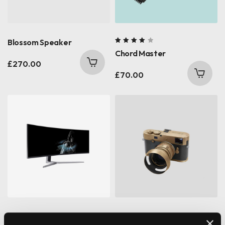
Blossom Speaker
Valutato
Chord Master
4.00
su 5
£
270.00
£
70.00
Curve Monitor
Fancy Leica Camera