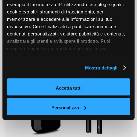
esempio il tuo indirizzo IP, utilizzando tecnologie quali i
cookie e/o altri strumenti di tracciamento, per
memorizzare e accedere alle informazioni sul tuo
dispositivo. Ciò è finalizzato a pubblicare annunci e
Related Products
contenuti personalizzati, valutare pubblicità e contenuti,
analizzare gli utenti e sviluppare il prodotto. Puoi
scegliere chi utilizza i tuoi dati e per quali scopi.
Approfondisci come vengono elaborati i tuoi dati personali
e imposta le tue preferenze nella sezione dettagli. Puoi
Mostra dettagli
modificare o revocare il tuo consenso in qualsiasi
momento dalla Dichiarazione sui cookie. Utilizziamo i
cookie tecnici e, previo consenso, anche cookie di
Accetta tutti
profilazione o altri strumenti di tracciamento, anche di
terze parti, per personalizzare contenuti ed annunci, per
fornire funzionalità dei social media e per analizzare il
Personalizza
nostro traffico, come meglio indicato nella
Cookie Policy
. Chiudendo questo banner tramite l’apposito comando
“X” continuerai la navigazione del sito in assenza di
cookie o altri strumenti di tracciamento diversi da quelli