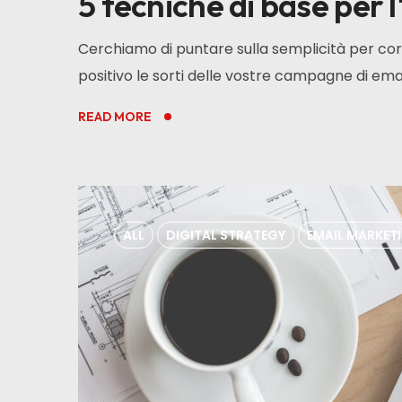
5 tecniche di base per 
Cerchiamo di puntare sulla semplicità per c
positivo le sorti delle vostre campagne di ema
READ MORE
ALL
DIGITAL STRATEGY
EMAIL MARKET