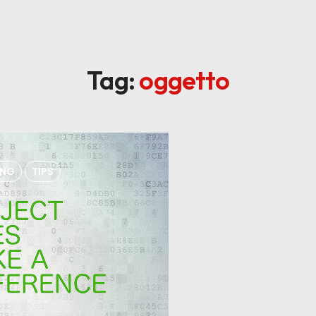
Tag:
oggetto
ING
TIPS