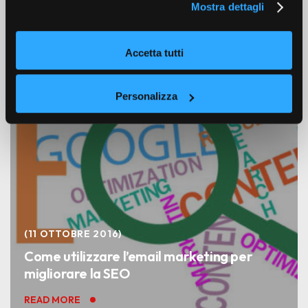
Mostra dettagli
modificare o revocare il tuo consenso in qualsiasi
Altri articoli
momento dalla Dichiarazione sui cookie. Utilizziamo i
cookie tecnici e, previo consenso, anche cookie di
Accetta tutti
profilazione o altri strumenti di tracciamento, anche di
terze parti, per personalizzare contenuti ed annunci, per
ALL
TIPS
fornire funzionalità dei social media e per analizzare il
Personalizza
nostro traffico, come meglio indicato nella
Cookie Policy
. Chiudendo questo banner tramite l’apposito comando
“X” continuerai la navigazione del sito in assenza di
cookie o altri strumenti di tracciamento diversi da quelli
tecnici.
11 OTTOBRE 2016
Come utilizzare l’email marketing per
migliorare la SEO
READ MORE