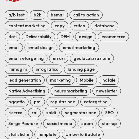
a/b test
b2b
bemail
call to action
content marketing
copy
criteo
database
dati
Deliverability
DEM
design
ecommerce
email
email design
email marketing
email retargeting
errori
geolocalizzazione
immagini
infografica
landing page
lead generation
marketing
Mobile
natale
Native Advertising
neuromarketing
newsletter
oggetto
pmi
reputazione
retargeting
ricerca
roi
saldi
segmentazione
SEO
Serge Pastore
social media
spam
startup
statistiche
template
Umberto Badate