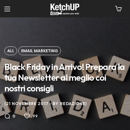
ALL
EMAIL MARKETING
Black Friday in Arrivo! Prepara la
tua Newsletter al meglio coi
nostri consigli
21 NOVEMBRE 2017
BY
REDAZIONE
99
0