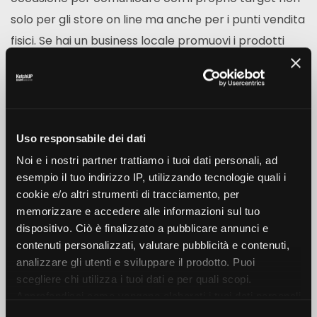
solo per gli store on line ma anche per i punti vendita
fisici. Se hai un business locale promuovi i prodotti
che i tuoi clienti possono acquistare con un ribasso di
prezzo durante il venerdì nero dello shopping con
l’obiettivo di veicolare il tuo marchio e generare
nuove visite al tuo negozio.
Uso responsabile dei dati
Noi e i nostri partner trattiamo i tuoi dati personali, ad
esempio il tuo indirizzo IP, utilizzando tecnologie quali i
cookie e/o altri strumenti di tracciamento, per
memorizzare e accedere alle informazioni sul tuo
dispositivo. Ciò è finalizzato a pubblicare annunci e
contenuti personalizzati, valutare pubblicità e contenuti,
PREV
NEXT
analizzare gli utenti e sviluppare il prodotto. Puoi
scegliere chi utilizza i tuoi dati e per quali scopi.
Approfondisci come vengono elaborati i tuoi dati personali
e imposta le tue preferenze nella sezione dettagli. Puoi