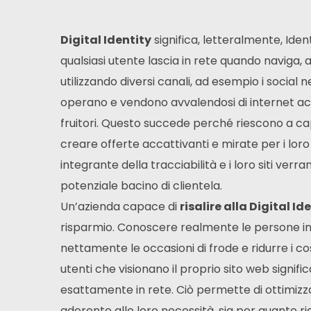
Digital Identity
significa, letteralmente, Identi
qualsiasi utente lascia in rete quando naviga, 
utilizzando diversi canali, ad esempio i social
operano e vendono avvalendosi di internet a
fruitori. Questo succede perché riescono a cap
creare offerte accattivanti e mirate per i lor
integrante della tracciabilità e i loro siti verr
potenziale bacino di clientela.
Un’azienda capace di
risalire alla Digital Id
risparmio. Conoscere realmente le persone inte
nettamente le occasioni di frode e ridurre i co
utenti che visionano il proprio sito web signifi
esattamente in rete. Ciò permette di ottimizzare
aderente alle loro necessità, sia per quanto r