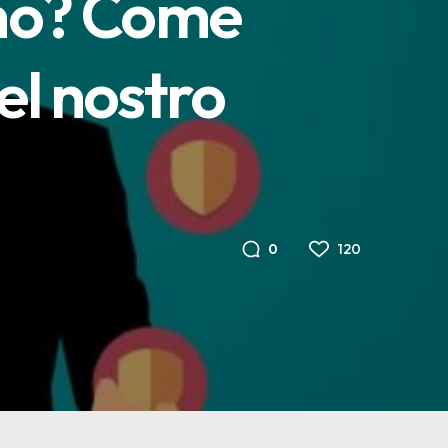
iamo? Come
el nostro
120
0