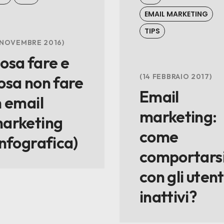
EMAIL MARKETING
TIPS
 NOVEMBRE 2016
osa fare e
14 FEBBRAIO 2017
osa non fare
Email
n email
marketing:
arketing
come
infografica)
comportars
con gli utent
inattivi?