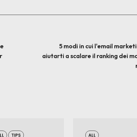
me
5 modi in cui l'email market
r
aiutarti a scalare il ranking dei m
LL
TIPS
ALL