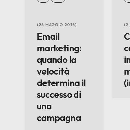
26 MAGGIO 2016
2
Email
C
marketing:
c
quando la
i
velocità
m
determina il
(
successo di
una
campagna