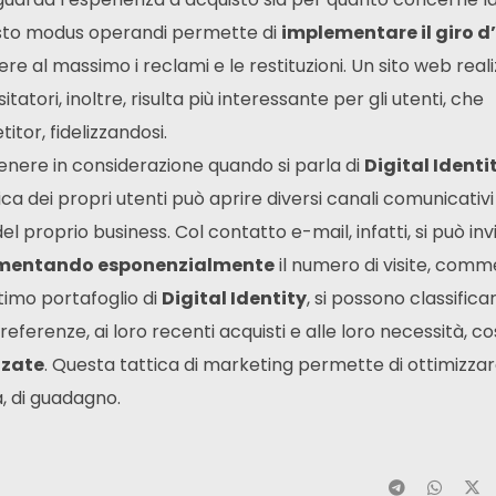
esto modus operandi permette di
implementare il giro d’
nere al massimo i reclami e le restituzioni. Un sito web real
sitatori, inoltre, risulta più interessante per gli utenti, che
itor, fidelizzandosi.
tenere in considerazione quando si parla di
Digital Identi
nica dei propri utenti può aprire diversi canali comunicativi
l proprio business. Col contatto e-mail, infatti, si può inv
mentando esponenzialmente
il numero di visite, comm
ttimo portafoglio di
Digital Identity
, si possono classificar
preferenze, ai loro recenti acquisti e alle loro necessità, co
zzate
. Questa tattica di marketing permette di ottimizzar
a, di guadagno.