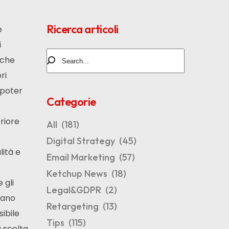
Ricerca articoli
e
i
 che
ri
 poter
Categorie
eriore
All
(181)
Digital Strategy
(45)
lità e
Email Marketing
(57)
Ketchup News
(18)
 gli
Legal&GDPR
(2)
rcano
Retargeting
(13)
sibile
Tips
(115)
a scelta