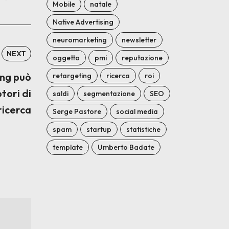
Mobile
natale
Native Advertising
neuromarketing
newsletter
NEXT
oggetto
pmi
reputazione
ing può
retargeting
ricerca
roi
otori di
saldi
segmentazione
SEO
ricerca
Serge Pastore
social media
spam
startup
statistiche
template
Umberto Badate