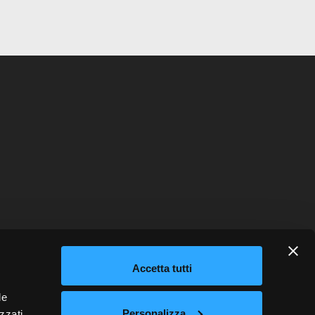
Accetta tutti
o
INSTAGRAM
FACEBOOK
LINKEDIN
le
Personalizza
zzati,