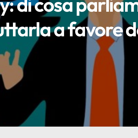
ity: di cosa parl
ttarla a favore d