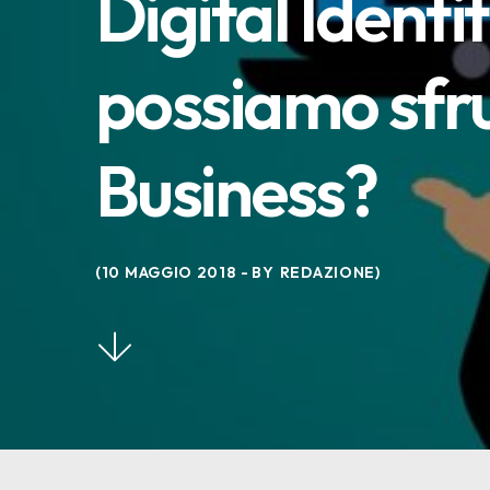
Digital Ident
possiamo sfru
Business?
10 MAGGIO 2018
BY
REDAZIONE