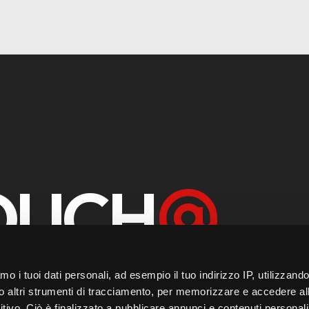
TOUCH
2 365 80 242
amo i tuoi dati personali, ad esempio il tuo indirizzo IP, utilizzand
/o altri strumenti di tracciamento, per memorizzare e accedere al
itivo. Ciò è finalizzato a pubblicare annunci e contenuti personali