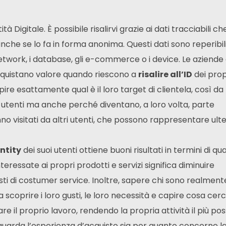
tà Digitale. È possibile risalirvi grazie ai dati tracciabili ch
anche se lo fa in forma anonima. Questi dati sono reperibil
 network, i database, gli e-commerce o i device. Le aziende
cquistano valore quando riescono a
risalire all’ID
dei prop
ire esattamente qual è il loro target di clientela, così da
o utenti ma anche perché diventano, a loro volta, parte
anno visitati da altri utenti, che possono rappresentare ult
entity
dei suoi utenti ottiene buoni risultati in termini di qua
ressate ai propri prodotti e servizi significa diminuire
sti di costumer service. Inoltre, sapere chi sono realmente
ca scoprire i loro gusti, le loro necessità e capire cosa ce
 il proprio lavoro, rendendo la propria attività il più pos
iguarda l’esperienza d’acquisto sia per quanto concerne l