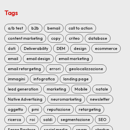
Tags
a/b test
b2b
bemail
call to action
content marketing
copy
criteo
database
dati
Deliverability
DEM
design
ecommerce
email
email design
email marketing
email retargeting
errori
geolocalizzazione
immagini
infografica
landing page
lead generation
marketing
Mobile
natale
Native Advertising
neuromarketing
newsletter
oggetto
pmi
reputazione
retargeting
ricerca
roi
saldi
segmentazione
SEO
Serge Pastore
social media
spam
startup