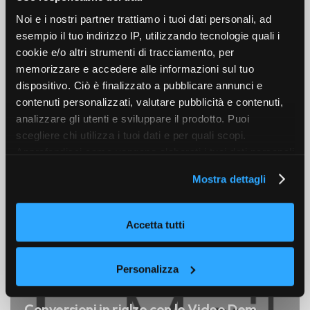
Noi e i nostri partner trattiamo i tuoi dati personali, ad
esempio il tuo indirizzo IP, utilizzando tecnologie quali i
cookie e/o altri strumenti di tracciamento, per
Altri articoli
memorizzare e accedere alle informazioni sul tuo
dispositivo. Ciò è finalizzato a pubblicare annunci e
contenuti personalizzati, valutare pubblicità e contenuti,
analizzare gli utenti e sviluppare il prodotto. Puoi
ALL
DIGITAL STRATEGY
EMAIL MARKETING
scegliere chi utilizza i tuoi dati e per quali scopi.
KETCHUP NEWS
TIPS
Approfondisci come vengono elaborati i tuoi dati personali
e imposta le tue preferenze nella sezione dettagli. Puoi
Mostra dettagli
modificare o revocare il tuo consenso in qualsiasi
momento dalla Dichiarazione sui cookie. Utilizziamo i
cookie tecnici e, previo consenso, anche cookie di
Accetta tutti
profilazione o altri strumenti di tracciamento, anche di
terze parti, per personalizzare contenuti ed annunci, per
fornire funzionalità dei social media e per analizzare il
Personalizza
nostro traffico, come meglio indicato nella
Cookie Policy
19 DICEMBRE 2014
. Chiudendo questo banner tramite l’apposito comando
Conversioni in rialzo con le Video Dem