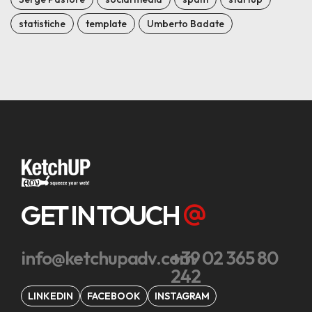
statistiche
template
Umberto Badate
GET IN TOUCH
info@ketchupadv.com
+39 02 365 80
242
LINKEDIN
FACEBOOK
INSTAGRAM