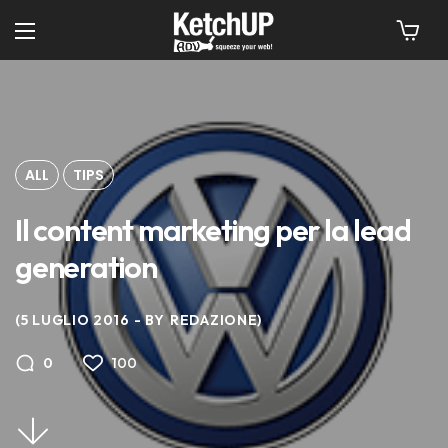
ALL
TIPS
Il content marketing per la lead
generation
5 LUGLIO 2016
BY
REDAZIONE
100
0